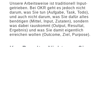
Unsere Arbeitsweise ist traditionell Input-
getrieben. Bei OKR geht es jedoch nicht
darum, was Sie tun (Aufgabe, Task, Todo),
und auch nicht darum, was Sie dafür alles
benötigen (Mittel, Input, Zutaten), sondern
was dabei rauskommt (Output, Resultat,
Ergebnis) und was Sie damit eigentlich
erreichen wollen (Outcome, Ziel, Purpose).
Key Results: Nicht was Sie
tun, sondern was Sie damit
erreichen
Was Sie mit OKR erreichen können, ist eine
Verschiebung Ihrer Denkweise: weg von
Input, Aufgaben, Tasks und Todos und hin zu
Output und letztendlich dem Outcome.
Optimalerweise dient Ihr Ergebnis dann nicht
nur einem Selbstzweck, sondern zahlt auf ein
übergeordnetes Ziel ein. Das ist dann Ihr
Outcome, sprich: Ihr Objective.