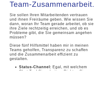
Team-Zusammenarbeit.
Sie sollen Ihren Mitarbeitenden vertrauen
und ihnen Freiräume geben. Wie wissen Sie
dann, woran Ihr Team gerade arbeitet, ob sie
ihre Ziele rechtzeitig erreichen, und ob es
Probleme gibt, die Sie gemeinsam angehen
müssen?
Diese fünf Hilfsmittel haben mir in meinen
Teams geholfen, Transparenz zu schaffen
und die Zusammenarbeit effizient zu
gestalten.
Status-Channel:
Egal, mit welchem
Chat-Tool Sie arbeiten. Richten Sie
einen Status-Kanal ein. Dort sagen Sie
sich jeden Morgen kurz “Hallo” und
listen die Aufgaben auf, an denen Sie
heute arbeiten werden. Abends, wenn
Sie Feierabend machen, melden Sie
sich ab und wünschen einander einen
schönen Abend. Durch diese kleinen